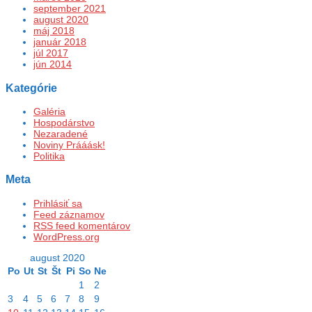
september 2021
august 2020
máj 2018
január 2018
júl 2017
jún 2014
Kategórie
Galéria
Hospodárstvo
Nezaradené
Noviny Prááásk!
Politika
Meta
Prihlásiť sa
Feed záznamov
RSS feed komentárov
WordPress.org
august 2020
Po
Ut
St
Št
Pi
So
Ne
1
2
3
4
5
6
7
8
9