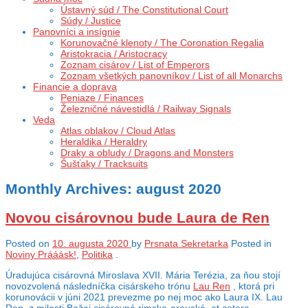
Ústavný súd / The Constitutional Court
Súdy / Justice
Panovníci a insígnie
Korunovačné klenoty / The Coronation Regalia
Aristokracia / Aristocracy
Zoznam cisárov / List of Emperors
Zoznam všetkých panovníkov / List of all Monarchs
Financie a doprava
Peniaze / Finances
Železničné návestidlá / Railway Signals
Veda
Atlas oblakov / Cloud Atlas
Heraldika / Heraldry
Draky a obludy / Dragons and Monsters
Šušťaky / Tracksuits
Monthly Archives:
august 2020
Novou cisárovnou bude Laura de Ren
Posted on
10. augusta 2020
by
Prsnata Sekretarka
Posted in
Noviny Prááásk!
,
Politika
.
Úradujúca cisárovná Miroslava XVII. Mária Terézia, za ňou stojí
novozvolená následníčka cisárskeho trónu
Lau Ren
, ktorá pri
korunovácii v júni 2021 prevezme po nej moc ako Laura IX. Lau