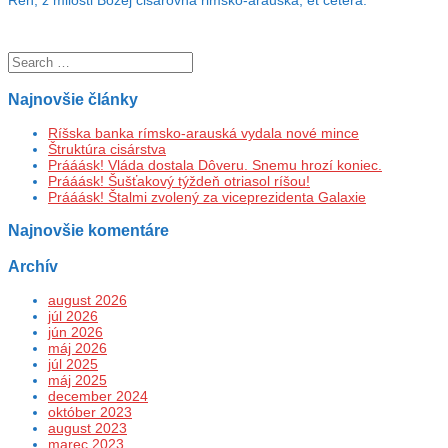
Ren, z milosti Božej cisárovná rimsko-arauská, et cetera.
Najnovšie články
Ríšska banka rímsko-arauská vydala nové mince
Štruktúra cisárstva
Prááásk! Vláda dostala Dôveru. Snemu hrozí koniec.
Prááásk! Šušťakový týždeň otriasol ríšou!
Prááásk! Štalmi zvolený za viceprezidenta Galaxie
Najnovšie komentáre
Archív
august 2026
júl 2026
jún 2026
máj 2026
júl 2025
máj 2025
december 2024
október 2023
august 2023
marec 2023