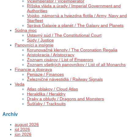
Viceimperátor / Viceimperator
Ríšska vláda a úrady / Imperial Government and
Authorities
Vojsko, námorná a hviezdna flotila / Army, Navy and
Starfleet
Správa Galaxie a planét / The Galaxy and Planets
Súdna moc
Ústavný súd / The Constitutional Court
Súdy / Justice
Panovníci a insígnie
Korunovačné klenoty / The Coronation Regalia
Aristokracia / Aristocracy
Zoznam cisárov / List of Emperors
Zoznam všetkých panovníkov / List of all Monarchs
Financie a doprava
Peniaze / Finances
Železničné návestidlá / Railway Signals
Veda
Atlas oblakov / Cloud Atlas
Heraldika / Heraldry
Draky a obludy / Dragons and Monsters
Šušťaky / Tracksuits
Archív
august 2026
júl 2026
jún 2026