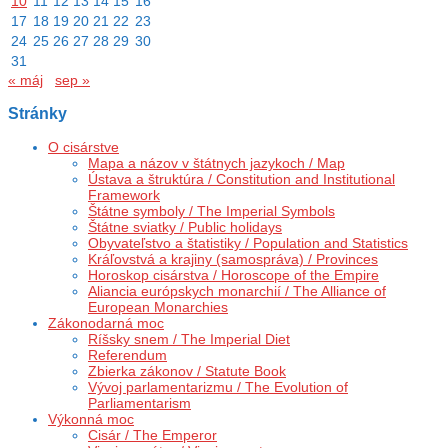
10
11
12
13
14
15
16
17
18
19
20
21
22
23
24
25
26
27
28
29
30
31
« máj
sep »
Stránky
O cisárstve
Mapa a názov v štátnych jazykoch / Map
Ústava a štruktúra / Constitution and Institutional
Framework
Štátne symboly / The Imperial Symbols
Štátne sviatky / Public holidays
Obyvateľstvo a štatistiky / Population and Statistics
Kráľovstvá a krajiny (samospráva) / Provinces
Horoskop cisárstva / Horoscope of the Empire
Aliancia európskych monarchií / The Alliance of
European Monarchies
Zákonodarná moc
Ríšsky snem / The Imperial Diet
Referendum
Zbierka zákonov / Statute Book
Vývoj parlamentarizmu / The Evolution of
Parliamentarism
Výkonná moc
Cisár / The Emperor