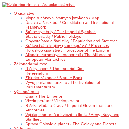
O cisárstve
Mapa a názov v štátnych jazykoch / Map
Ústava a štruktúra / Constitution and Institutional
Framework
Štátne symboly / The Imperial Symbols
Štátne sviatky / Public holidays
Obyvateľstvo a štatistiky / Population and Statistics
Kráľovstvá a krajiny (samospráva) / Provinces
Horoskop cisárstva / Horoscope of the Empire
Aliancia európskych monarchií / The Alliance of
European Monarchies
Zákonodarná moc
Ríšsky snem / The Imperial Diet
Referendum
Zbierka zákonov / Statute Book
Vývoj parlamentarizmu / The Evolution of
Parliamentarism
Výkonná moc
Cisár / The Emperor
Viceimperátor / Viceimperator
Ríšska vláda a úrady / Imperial Government and
Authorities
Vojsko, námorná a hviezdna flotila / Army, Navy and
Starfleet
Správa Galaxie a planét / The Galaxy and Planets
Súdna moc