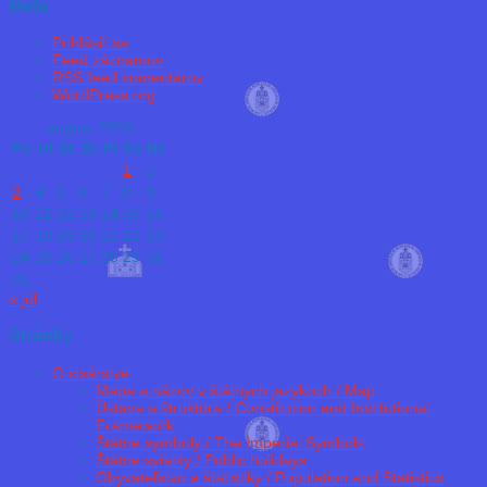
Meta
Prihlásiť sa
Feed záznamov
RSS feed komentárov
WordPress.org
august 2026
Po
Ut
St
Št
Pi
So
Ne
1
2
3
4
5
6
7
8
9
10
11
12
13
14
15
16
17
18
19
20
21
22
23
24
25
26
27
28
29
30
31
« júl
Stránky
O cisárstve
Mapa a názov v štátnych jazykoch / Map
Ústava a štruktúra / Constitution and Institutional
Framework
Štátne symboly / The Imperial Symbols
Štátne sviatky / Public holidays
Obyvateľstvo a štatistiky / Population and Statistics