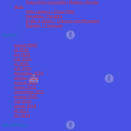
Železničné návestidlá / Railway Signals
Veda
Atlas oblakov / Cloud Atlas
Heraldika / Heraldry
Draky a obludy / Dragons and Monsters
Šušťaky / Tracksuits
Archív
august 2026
júl 2026
jún 2026
máj 2026
júl 2025
máj 2025
december 2024
október 2023
august 2023
marec 2023
september 2021
august 2020
máj 2018
január 2018
júl 2017
jún 2014
WordPress