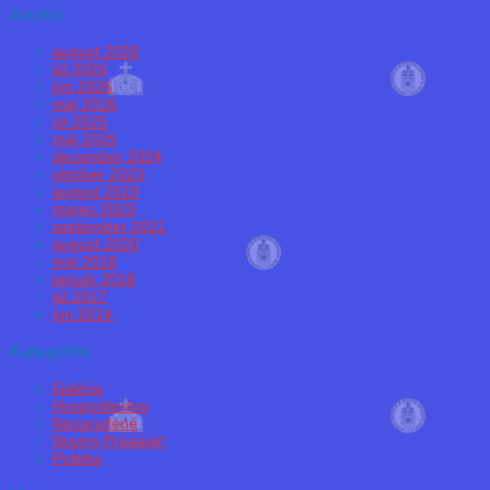
Archív
august 2026
júl 2026
jún 2026
máj 2026
júl 2025
máj 2025
december 2024
október 2023
august 2023
marec 2023
september 2021
august 2020
máj 2018
január 2018
júl 2017
jún 2014
Kategórie
Galéria
Hospodárstvo
Nezaradené
Noviny Prááásk!
Politika