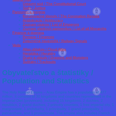
Ústavný súd / The Constitutional Court
Súdy / Justice
Panovníci a insígnie
Korunovačné klenoty / The Coronation Regalia
Aristokracia / Aristocracy
Zoznam cisárov / List of Emperors
Zoznam všetkých panovníkov / List of all Monarchs
Financie a doprava
Peniaze / Finances
Železničné návestidlá / Railway Signals
Veda
Atlas oblakov / Cloud Atlas
Heraldika / Heraldry
Draky a obludy / Dragons and Monsters
Šušťaky / Tracksuits
Obyvateľstvo a štatistiky /
Population and Statistics
The Holy Roman Empire – Arau Empire has a population of 477
million. It consists of 30 kingdoms and countries represented in the
Imperial Diet (provinces), including 15 kingdoms, 2 duchies, 2
republics, 2 grand duchies, 2 princely counties, 1 free imperial city, 1
margraviate, 1 archduchy, 1 principality, 1 grand principality, 1
patriarchate, and 1 protectorate. The empire also includes French