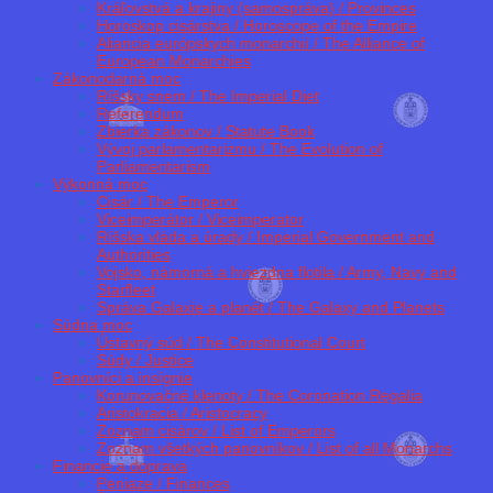
Kráľovstvá a krajiny (samospráva) / Provinces
Horoskop cisárstva / Horoscope of the Empire
Aliancia európskych monarchií / The Alliance of
European Monarchies
Zákonodarná moc
Ríšsky snem / The Imperial Diet
Referendum
Zbierka zákonov / Statute Book
Vývoj parlamentarizmu / The Evolution of
Parliamentarism
Výkonná moc
Cisár / The Emperor
Viceimperátor / Viceimperator
Ríšska vláda a úrady / Imperial Government and
Authorities
Vojsko, námorná a hviezdna flotila / Army, Navy and
Starfleet
Správa Galaxie a planét / The Galaxy and Planets
Súdna moc
Ústavný súd / The Constitutional Court
Súdy / Justice
Panovníci a insígnie
Korunovačné klenoty / The Coronation Regalia
Aristokracia / Aristocracy
Zoznam cisárov / List of Emperors
Zoznam všetkých panovníkov / List of all Monarchs
Financie a doprava
Peniaze / Finances