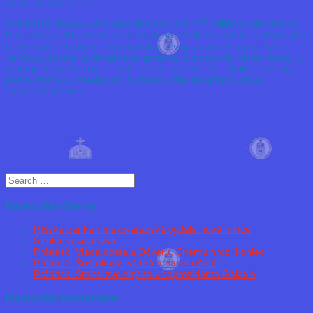
overseas territories.
Svätá ríša rímska – Arauské cisárstvo má 477 miliónov obyvateľov.
Pozostáva z 30 kráľovstiev a krajín na Ríšskom sneme zastúpených
(provincie), z toho je 15 kráľovstiev, 2 vojvodstvá, 2 republiky, 2
veľkovojvodstvá, 2 okňažnené grófstva, 1 slobodné ríšske mesto, 1
markgrófstvo, 1 arcivojvodstvo, 1 kniežatstvo, 1 veľkokniežatstvo, 1
patriarchát a 1 protektorát. Súčasťou ríše sú aj francúzske
zámorské územia.
Najnovšie články
Ríšska banka rímsko-arauská vydala nové mince
Štruktúra cisárstva
Prááásk! Vláda dostala Dôveru. Snemu hrozí koniec.
Prááásk! Šušťakový týždeň otriasol ríšou!
Prááásk! Štalmi zvolený za viceprezidenta Galaxie
Najnovšie komentáre