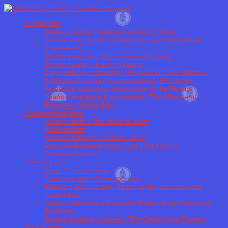
O cisárstve
Mapa a názov v štátnych jazykoch / Map
Ústava a štruktúra / Constitution and Institutional
Framework
Štátne symboly / The Imperial Symbols
Štátne sviatky / Public holidays
Obyvateľstvo a štatistiky / Population and Statistics
Kráľovstvá a krajiny (samospráva) / Provinces
Horoskop cisárstva / Horoscope of the Empire
Aliancia európskych monarchií / The Alliance of
European Monarchies
Zákonodarná moc
Ríšsky snem / The Imperial Diet
Referendum
Zbierka zákonov / Statute Book
Vývoj parlamentarizmu / The Evolution of
Parliamentarism
Výkonná moc
Cisár / The Emperor
Viceimperátor / Viceimperator
Ríšska vláda a úrady / Imperial Government and
Authorities
Vojsko, námorná a hviezdna flotila / Army, Navy and
Starfleet
Správa Galaxie a planét / The Galaxy and Planets
Súdna moc