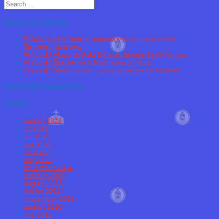
Najnovšie články
Ríšska banka rímsko-arauská vydala nové mince
Štruktúra cisárstva
Prááásk! Vláda dostala Dôveru. Snemu hrozí koniec.
Prááásk! Šušťakový týždeň otriasol ríšou!
Prááásk! Štalmi zvolený za viceprezidenta Galaxie
Najnovšie komentáre
Archív
august 2026
júl 2026
jún 2026
máj 2026
júl 2025
máj 2025
december 2024
október 2023
august 2023
marec 2023
september 2021
august 2020
máj 2018