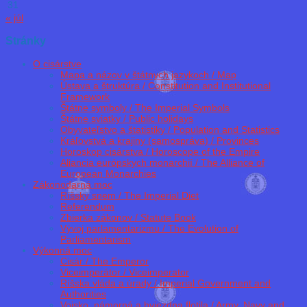
31
« júl
Stránky
O cisárstve
Mapa a názov v štátnych jazykoch / Map
Ústava a štruktúra / Constitution and Institutional
Framework
Štátne symboly / The Imperial Symbols
Štátne sviatky / Public holidays
Obyvateľstvo a štatistiky / Population and Statistics
Kráľovstvá a krajiny (samospráva) / Provinces
Horoskop cisárstva / Horoscope of the Empire
Aliancia európskych monarchií / The Alliance of
European Monarchies
Zákonodarná moc
Ríšsky snem / The Imperial Diet
Referendum
Zbierka zákonov / Statute Book
Vývoj parlamentarizmu / The Evolution of
Parliamentarism
Výkonná moc
Cisár / The Emperor
Viceimperátor / Viceimperator
Ríšska vláda a úrady / Imperial Government and
Authorities
Vojsko, námorná a hviezdna flotila / Army, Navy and