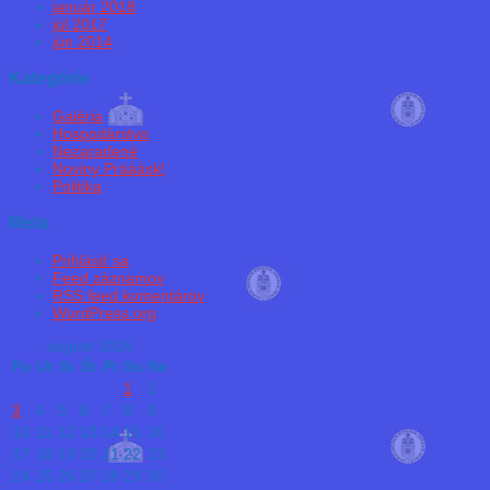
január 2018
júl 2017
jún 2014
Kategórie
Galéria
Hospodárstvo
Nezaradené
Noviny Prááásk!
Politika
Meta
Prihlásiť sa
Feed záznamov
RSS feed komentárov
WordPress.org
august 2026
Po
Ut
St
Št
Pi
So
Ne
1
2
3
4
5
6
7
8
9
10
11
12
13
14
15
16
17
18
19
20
21
22
23
24
25
26
27
28
29
30