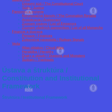
Ústavný súd / The Constitutional Court
Súdy / Justice
Panovníci a insígnie
Korunovačné klenoty / The Coronation Regalia
Aristokracia / Aristocracy
Zoznam cisárov / List of Emperors
Zoznam všetkých panovníkov / List of all Monarchs
Financie a doprava
Peniaze / Finances
Železničné návestidlá / Railway Signals
Veda
Atlas oblakov / Cloud Atlas
Heraldika / Heraldry
Draky a obludy / Dragons and Monsters
Šušťaky / Tracksuits
Ústava a štruktúra /
Constitution and Institutional
Framework
Štruktúra / Institutional Framework