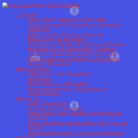
O cisárstve
Mapa a názov v štátnych jazykoch / Map
Ústava a štruktúra / Constitution and Institutional
Framework
Štátne symboly / The Imperial Symbols
Štátne sviatky / Public holidays
Obyvateľstvo a štatistiky / Population and Statistics
Kráľovstvá a krajiny (samospráva) / Provinces
Horoskop cisárstva / Horoscope of the Empire
Aliancia európskych monarchií / The Alliance of
European Monarchies
Zákonodarná moc
Ríšsky snem / The Imperial Diet
Referendum
Zbierka zákonov / Statute Book
Vývoj parlamentarizmu / The Evolution of
Parliamentarism
Výkonná moc
Cisár / The Emperor
Viceimperátor / Viceimperator
Ríšska vláda a úrady / Imperial Government and
Authorities
Vojsko, námorná a hviezdna flotila / Army, Navy and
Starfleet
Správa Galaxie a planét / The Galaxy and Planets
Súdna moc