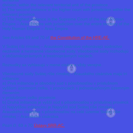
division, within the relevant territorial unit of the province.
b) The second instance is the higher court with jurisdiction within the
relevant province.
c) The highest instance is the Supreme Court of the Holy Roman
Empire – Arau Empire with jurisdiction over the entire territory of the
Holy Roman Empire – Arau Empire.
See Articles 69 and 70 of
the Constitution of the HRE-AE.
V Svätej ríši rímskej – Arauskom cisárstve vykonávajú súdnictvo
nezávislé a nestranné všeobecné súdy. Všeobecné súdy rozhodujú
v občianskoprávnych a trestnoprávnych veciach.
Rozsudky sa vyhlasujú v mene cisára a vždy verejne.
Všeobecné súdy Svätej ríše rímskej – Arauského cisárstva majú tri
inštancie:
a) Prvá inštancia je obvodný súd s pôsobnosťou v príslušnom
vyššom územnom celku, v provinciách s jednostupňovým územným
členením
v príslušnom celku provincie.
b) Druhá inštancia je vyšší súd s pôsobnosťou v príslušnej provincii.
c) Najvyššou inštanciou je Najvyšší súd Svätej ríše rímskej –
Arauského cisárstva s pôsobnosťou na celé územie Svätej ríše
rímskej – Arauského cisárstva.
Pozri čl. 69 a 70
Ústavy SRR-AC.