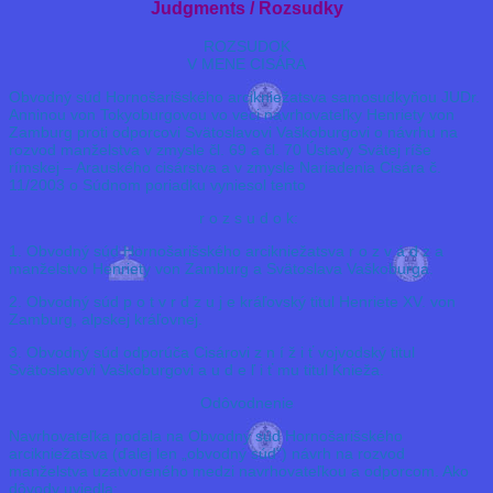
Judgments / Rozsudky
ROZSUDOK
V MENE CISÁRA
Obvodný súd Hornošarišského arcikniežatsva samosudkyňou JUDr.
Anninou von Tokyoburgovou vo veci navrhovateľky Henriety von
Zamburg proti odporcovi Svätoslavovi Vaškoburgovi o návrhu na
rozvod manželstva v zmysle čl. 69 a čl. 70 Ústavy Svätej ríše
rímskej – Arauského cisárstva a v zmysle Nariadenia Cisára č.
11/2003 o Súdnom poriadku vyniesol tento
r o z s u d o k:
1. Obvodný súd Hornošarišského arcikniežatsva r o z v á d z a
manželstvo Henriety von Zamburg a Svätoslava Vaškoburga.
2. Obvodný súd p o t v r d z u j e kráľovský titul Henriete XV. von
Zamburg, alpskej kráľovnej.
3. Obvodný súd odporúča Cisárovi z n í ž i ť vojvodský titul
Svätoslavovi Vaškoburgovi a u d e ľ i ť mu titul Knieža.
Odôvodnenie
Navrhovateľka podala na Obvodný súd Hornošarišského
arcikniežatsva (ďalej len „obvodný súd“) návrh na rozvod
manželstva uzatvoreného medzi navrhovateľkou a odporcom. Ako
dôvody uviedla: