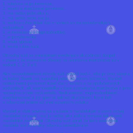
1. odporca sa jej nevenuje,
2. neplní si manželské povinnosti,
3. má radšej jedlo ako ju,
4. má radšej seba ako ju,
5. nechce s ňou tráviť čas v horách ani na spoločenských
podujatiach,
6. je neskúsený a neprispôsobivý,
7. je povýšenecký,
8. nevie spievať,
9. nemá s ňou súcit.
Obvodný súd po preskúmaní uvedených skutočností dospel
k záveru, že relevantné dôvody na ukončenia manželstva sú v
bodoch 1, 2, 3 a 9.
Ako neopodstatnené dôvody súd označil bod 4, lebo je toho názoru,
že každý človek má najradšej seba, až potom blížneho. Manžel
taktiež nemá povinnosť tráviť čas v horách a na spoločenských
podujatiach, ak navrhovateľka v čase uzatvárania manželstva o jeho
nezaujme o tieto veci vedela. Neskúsenosť, neprispôsobivosť,
povýšeneckosť a zlý spev sú taktiež skutočnosti, ktoré boli
o odporcovi známe už pred uzavretím zväzku.
Manžel je však povinný sa v súlade s manželským sľubom svojej
manželke venovať, mať ju radšej ako jedlo a rovnako tak si plniť
manželské povinnosti. Obvodný súd uznal, že tieto povinnosti
manžela boli zo strany odporcu zanedbávané.