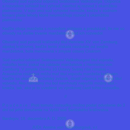
Obvodný súd vypočul odporcu Svätoslava Vaškoburga. Odporca
s rozvodom súhlasil bez výhrad, navrhol aj rozvod s okamžitou
platnosťou. V tejto veci súd vyhovieť nemôže, keďže v súdnom
konaní platia lehoty ktoré neumožňujú rozvod s okamžitou
platnosťou.
Keďže obaja manželia s rozvodom súhlasia a preukázali, že nie sú
dôvody na ďalšie trvanie manželstva, súd ich rozviedol.
Obvodný súd potvrdil kráľovský titul Henriete XV. von Zamburg,
alpskej kráľovnej, keďže tento získala nezávisle od svojho
manželstva, bola menovaná v zmysle ústavy Cisárom.
Súd navrhol odobrať Svätoslavovi Vaškoburgovi titul vojvodu,
nakoľko tento získal na základe manželstva s Henrietou von
Zamburg. V zmysle článku 10 Ústavy Svätej ríše rímskej –
Arauského cisárstva môžu mať titul vojvodu manželia kráľovien.
Keďže sa ukončil manželský zväzok, stratil odporca nárok na titul
vojvodu. Ako náhradný mu bol navrhnutý najvyšší možný titul –
knieža, tak, ako je to uvedené vo výrokovej časti tohto rozsudku.
//
P o u č e n i e : Proti tomuto rozsudku možno podať odvolanie do 3
dní od jeho doručenia na Vyšší súd Šarišského kráľovstva.
Bardejov, 18. decembra A. D. 2005
JUDr. Annina von Tokyoburgová, v.r.