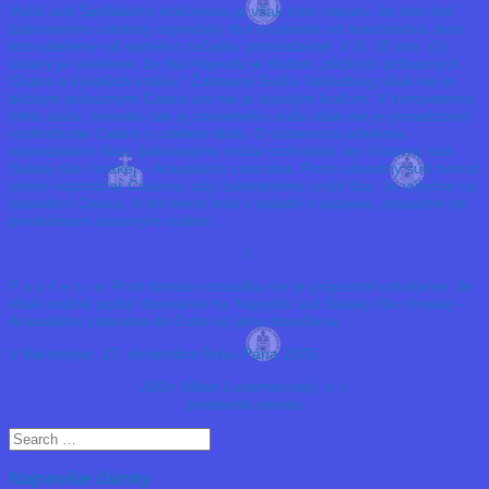
Vyšší súd Šarišského kráľovstva je však toho názoru, že hoci bol
žalovanému udelený vojvodský titul nezávisle od manželstva, bolo
toto udelenie od samého začiatku protiústavné. V čl. 10 ods. (1)
ústavy je uvedené, že titul Vojvodu je titulom „blízkych príbuzných
Cisára a bývalých kráľov.“ Žalovaný Sväťo Vaškoburg však nie je
blízkym príbuzným Cisára ani nie je bývalým kráľom. V kompetencii
tohto súdu, rovnako tak aj obvodného súdu však nie je posudzovať
rozhodnutie Cisára o udelení titulu. O ústavnosti udelenia
vojvodského titulu žalovanému môže rozhodnúť len Ústavný súd
Svätej ríše rímskej – Arauského cisárstva. Preto obvodný súd nemal
právo odporúčať Cisárovi, aby žalovanému znížil titul. Je výlučne na
posúdení Cisára, či bol tento krok v súlade s ústavou, prípadne na
preskúmaní ústavným súdom.
//
P o u č e n i e: Proti tomuto rozsudku nie je prípustné odvolanie. Je
však možné podať dovolanie na Najvyšší súd Svätej ríše rímskej –
Arauského cisárstva do 3 dní od jeho doručenia.
V Bardejove, 27. decembra Roku Pána 2005
JUDr. Milan Luxemburský, v. r.
predseda senátu
Najnovšie články