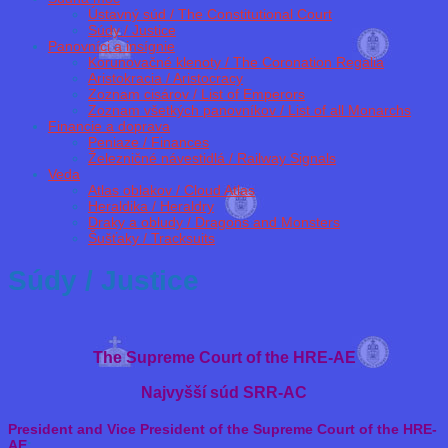
Ústavný súd / The Constitutional Court
Súdy / Justice
Panovníci a insígnie
Korunovačné klenoty / The Coronation Regalia
Aristokracia / Aristocracy
Zoznam cisárov / List of Emperors
Zoznam všetkých panovníkov / List of all Monarchs
Financie a doprava
Peniaze / Finances
Železničné návestidlá / Railway Signals
Veda
Atlas oblakov / Cloud Atlas
Heraldika / Heraldry
Draky a obludy / Dragons and Monsters
Šušťaky / Tracksuits
Súdy / Justice
The Supreme Court of the HRE-AE
Najvyšší súd SRR-AC
President and Vice President of the Supreme Court of the HRE-
AE
: