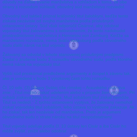
dôvody na ďalšie trvanie manželstva a vzhľadom k tomu, že obe
strany s rozvodom súhlasili, obovdný súd manželstvo rozviedol.
Obvodný súd taktiež priznal kráľovský titul žalobkyni, keďže tento
získala nezávisle od svojho manželstva podľa príslušných
ustanovení ústavy. Súd však odporúčil Cisárovi, aby odobral
vojvodský titul žalovanému s odôvodnením, že tento nadobudol
prostredníctvom manželstva s Henrietou von Zamburg. Keďže sa
manželstvo rozvádza, nemá Sväťo Vaškoburg podľa obvodného
súdu ďalší nárok na titul vojvodu.
Žalovaný sa odvolal v lehote stanovenej príslušnými predpismi.
Žiadal o zrušenie bodu 3 rozsudku obvodného súdu, podľa ktorého
nemá nárok na vojvodský titul.
Vyšší súd preskúmal predložené argumenty a dospel k záveru tak,
ako je uvedené v bode 3 výrokovej časti tohto rozsudku.
Čl. 10 ods. (3) Ústavy Svätej ríše rímskej – Arauského cisárstva
znie: „Titul možno získať udelením alebo v prípade žien výdajom. Pri
sobáši získava žena titul muža. Muž sobášom titul získať nemôže.
Titul sa nededí.“ Z týchto ustanovení vyplýva, že žalovaný nemohol
získať vojvodský titul sobášom, lebo ústava to výslovne zakazuje. Ak
ho získal, tak len nezávisle od manželstva. Preto je argument
obvodného súdu o strate nároku na titul neopodstatnený.
Titul vojvodu udeľuje podľa čl. 10 ústavy len Cisár a iba Cisár ho
môže zvýšiť, znížiť alebo odobrať.