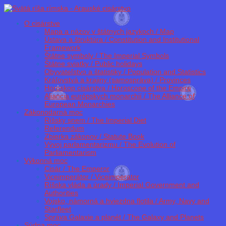
O cisárstve
Mapa a názov v štátnych jazykoch / Map
Ústava a štruktúra / Constitution and Institutional
Framework
Štátne symboly / The Imperial Symbols
Štátne sviatky / Public holidays
Obyvateľstvo a štatistiky / Population and Statistics
Kráľovstvá a krajiny (samospráva) / Provinces
Horoskop cisárstva / Horoscope of the Empire
Aliancia európskych monarchií / The Alliance of
European Monarchies
Zákonodarná moc
Ríšsky snem / The Imperial Diet
Referendum
Zbierka zákonov / Statute Book
Vývoj parlamentarizmu / The Evolution of
Parliamentarism
Výkonná moc
Cisár / The Emperor
Viceimperátor / Viceimperator
Ríšska vláda a úrady / Imperial Government and
Authorities
Vojsko, námorná a hviezdna flotila / Army, Navy and
Starfleet
Správa Galaxie a planét / The Galaxy and Planets
Súdna moc