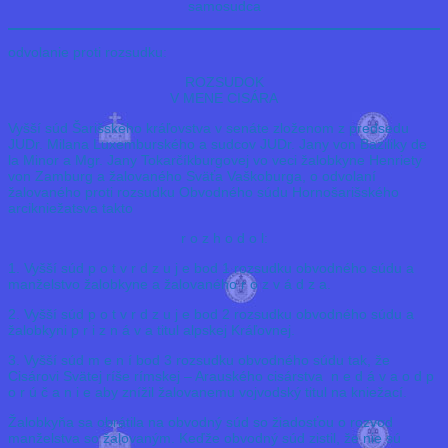
samosudca
odvolanie proti rozsudku:
ROZSUDOK
V MENE CISÁRA
Vyšší súd Šarišského kráľovstva v senáte zloženom z predsedu
JUDr. Milana Luxemburského a sudcov JUDr. Jany von Baziliky de
la Minor a Mgr. Jany Tokarčíkburgovej vo veci žalobkyne Henriety
von Zamburg a žalovaného Sväťa Vaškoburga, o odvolaní
žalovaného proti rozsudku Obvodného súdu Hornošarišského
arcikniežatsva takto
r o z h o d o l:
1. Vyšší súd p o t v r d z u j e bod 1 rozsudku obvodného súdu a
manželstvo žalobkyne a žalovaného r o z v á d z a.
2. Vyšší súd p o t v r d z u j e bod 2 rozsudku obvodného súdu a
žalobkyni p r i z n á v a titul alpskej Kráľovnej.
3. Vyšší súd m e n í bod 3 rozsudku obvodného súdu tak, že
Cisárovi Svätej ríše rímskej – Arauského cisárstva n e d á v a o d p
o r ú č a n i e aby znížil žalovanemu vojvodský titul na kniežací.
Žalobkyňa sa obrátila na obvodný súd so žiadosťou o rozvod
manželstva so žalovaným. Keďže obvodný súd zistil, že nie sú