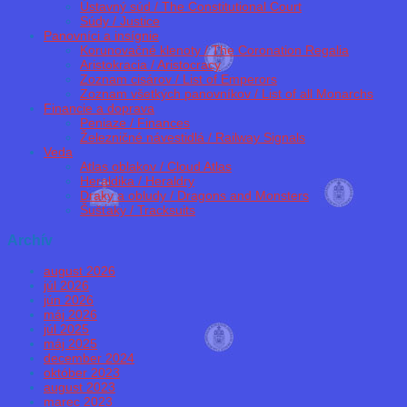
Ústavný súd / The Constitutional Court
Súdy / Justice
Panovníci a insígnie
Korunovačné klenoty / The Coronation Regalia
Aristokracia / Aristocracy
Zoznam cisárov / List of Emperors
Zoznam všetkých panovníkov / List of all Monarchs
Financie a doprava
Peniaze / Finances
Železničné návestidlá / Railway Signals
Veda
Atlas oblakov / Cloud Atlas
Heraldika / Heraldry
Draky a obludy / Dragons and Monsters
Šušťaky / Tracksuits
Archív
august 2026
júl 2026
jún 2026
máj 2026
júl 2025
máj 2025
december 2024
október 2023
august 2023
marec 2023