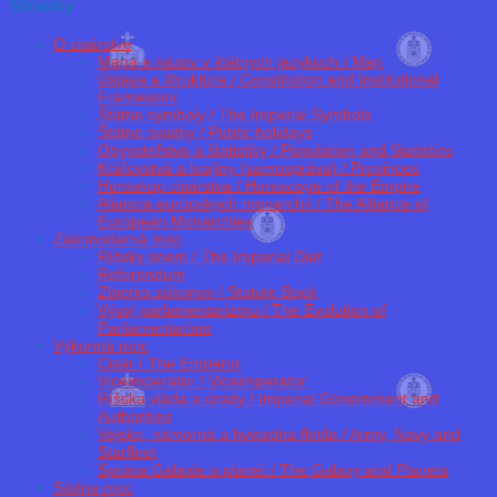
Stránky
O cisárstve
Mapa a názov v štátnych jazykoch / Map
Ústava a štruktúra / Constitution and Institutional
Framework
Štátne symboly / The Imperial Symbols
Štátne sviatky / Public holidays
Obyvateľstvo a štatistiky / Population and Statistics
Kráľovstvá a krajiny (samospráva) / Provinces
Horoskop cisárstva / Horoscope of the Empire
Aliancia európskych monarchií / The Alliance of
European Monarchies
Zákonodarná moc
Ríšsky snem / The Imperial Diet
Referendum
Zbierka zákonov / Statute Book
Vývoj parlamentarizmu / The Evolution of
Parliamentarism
Výkonná moc
Cisár / The Emperor
Viceimperátor / Viceimperator
Ríšska vláda a úrady / Imperial Government and
Authorities
Vojsko, námorná a hviezdna flotila / Army, Navy and
Starfleet
Správa Galaxie a planét / The Galaxy and Planets
Súdna moc