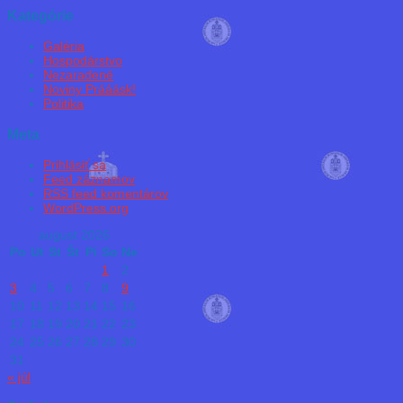
Kategórie
Galéria
Hospodárstvo
Nezaradené
Noviny Prááásk!
Politika
Meta
Prihlásiť sa
Feed záznamov
RSS feed komentárov
WordPress.org
august 2026
Po
Ut
St
Št
Pi
So
Ne
1
2
3
4
5
6
7
8
9
10
11
12
13
14
15
16
17
18
19
20
21
22
23
24
25
26
27
28
29
30
31
« júl