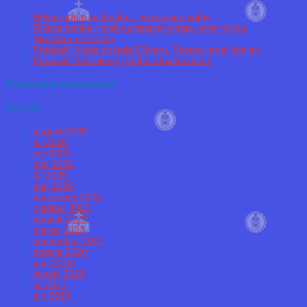
Referendum rozhodlo – predčasné voľby
Ríšska banka rímsko-arauská vydala nové mince
Štruktúra cisárstva
Prááásk! Vláda dostala Dôveru. Snemu hrozí koniec.
Prááásk! Šušťakový týždeň otriasol ríšou!
Najnovšie komentáre
Archív
august 2026
júl 2026
jún 2026
máj 2026
júl 2025
máj 2025
december 2024
október 2023
august 2023
marec 2023
september 2021
august 2020
máj 2018
január 2018
júl 2017
jún 2014